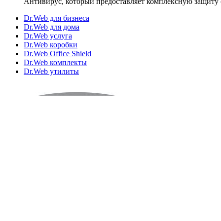
Антивирус, который предоставляет комплексную защиту 
Dr.Web для бизнеса
Dr.Web для дома
Dr.Web услуга
Dr.Web коробки
Dr.Web Office Shield
Dr.Web комплекты
Dr.Web утилиты