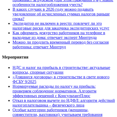
особенности налогообложения учесть?
В каких случаях в 2026 году можно подавать
уведомление об исчисленных суммах налогов раньше
срока?
Экспедитор не включен в реестр: повлечет ли это
налоговые риски для заказчика экспедиторских услуг
Как оформить дежурство работников на телефоне в
выходные из дома: отвечает эксперт Минтруда
Можно ли продлить временный перевод без согласия
работника: отвечает Минтруд
Мероприятия
НДС и налог на прибыль в строительстве: актуальные
вопросы, спорные ситуации
«Длящиеся договоры» в строительстве в свете нового
ФСБУ 9/2025
Нормируемые расходы по налогу на прибыль:
проверяем соблюдение нормативов. Алгоритм
эффективных решений с КонсультантПлюс
Отказ в налоговом вычете по НДФЛ: алгоритм действий
налогоплательщика – физического лица
Особые категории работников (женщины,
совместители, вахтовики): учитываем требования