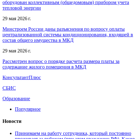
оборудован коллективным (общедомовым) прибором учета
тепловой энергии
29 мая 2026 г.
Минстроем России даны разъяснения по вопросу оплаты
централизованной системы кондиционирования, входящей в
состав общего имущества в МКД
29 мая 2026 г.
Рассмотрен вопрос о порядке расчета размера платы за
содержание жилого помещения в МКД
КонсультантПлюс
СБИС
Образование
Популярное
Новости
Принимаем на работу сотрудника, который постоянно
проживает за рубежом (при этом гражданин РФ). Какие