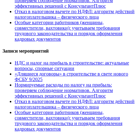
проверяем соблюдение нормативов. Алгоритм
эффективных решений с КонсультантПлюс
Отказ в налоговом вычете по НДФЛ: алгоритм действий
налогоплательщика – физического лица
Особые категории работников (женщины,
совместители, вахтовики): учитываем требования
трудового законодательства и порядок оформления
кадровых документов
Записи мероприятий
НДС и налог на прибыль в строительстве: актуальные
вопросы, спорные ситуации
«Длящиеся договоры» в строительстве в свете нового
ФСБУ 9/2025
Нормируемые расходы по налогу на прибыль:
проверяем соблюдение нормативов. Алгоритм
эффективных решений с КонсультантПлюс
Отказ в налоговом вычете по НДФЛ: алгоритм действий
налогоплательщика – физического лица
Особые категории работников (женщины,
совместители, вахтовики): учитываем требования
трудового законодательства и порядок оформления
кадровых документов