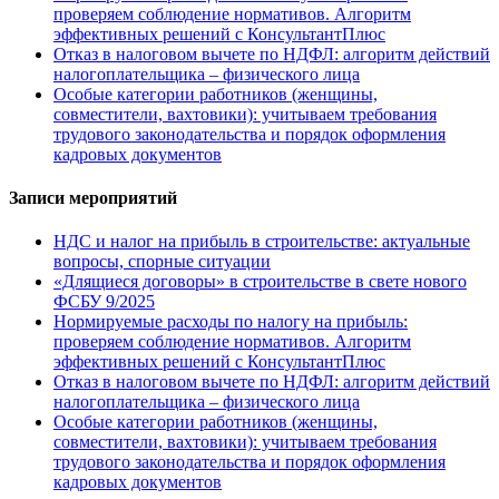
проверяем соблюдение нормативов. Алгоритм
эффективных решений с КонсультантПлюс
Отказ в налоговом вычете по НДФЛ: алгоритм действий
налогоплательщика – физического лица
Особые категории работников (женщины,
совместители, вахтовики): учитываем требования
трудового законодательства и порядок оформления
кадровых документов
Записи мероприятий
НДС и налог на прибыль в строительстве: актуальные
вопросы, спорные ситуации
«Длящиеся договоры» в строительстве в свете нового
ФСБУ 9/2025
Нормируемые расходы по налогу на прибыль:
проверяем соблюдение нормативов. Алгоритм
эффективных решений с КонсультантПлюс
Отказ в налоговом вычете по НДФЛ: алгоритм действий
налогоплательщика – физического лица
Особые категории работников (женщины,
совместители, вахтовики): учитываем требования
трудового законодательства и порядок оформления
кадровых документов